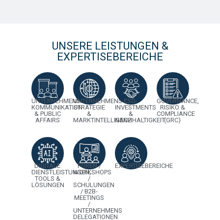
UNSERE LEISTUNGEN &
EXPERTISEBEREICHE
UNTERNEHMENS
UNTERNEHMENS
ESG-
GOVERNANCE,
KOMMUNIKATION
STRATEGIE
INVESTMENTS
RISIKO &
& PUBLIC
&
&
COMPLIANCE
AFFAIRS
MARKTINTELLIGENZ
NACHHALTIGKEIT
(GRC)
DIGITALE
FOREN /
EXPERTISEBEREICHE
DIENSTLEISTUNGEN,
WORKSHOPS
TOOLS &
/
LÖSUNGEN
SCHULUNGEN
/ B2B-
MEETINGS
/
UNTERNEHMENS
DELEGATIONEN