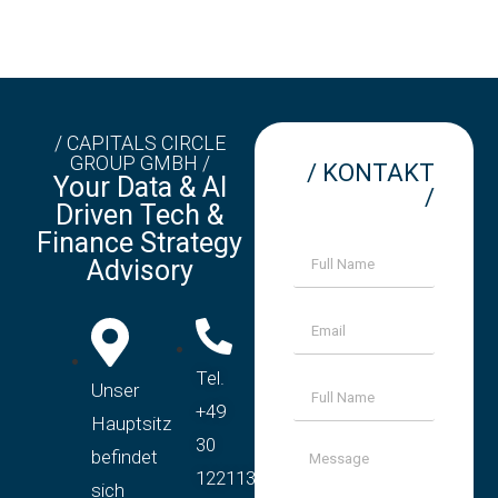
/ CAPITALS CIRCLE
GROUP GMBH /
/ KONTAKT
Your Data & AI
/
Driven Tech &
Finance Strategy
Advisory
Tel.
Unser
+49
Hauptsitz
30
befindet
12211394
sich