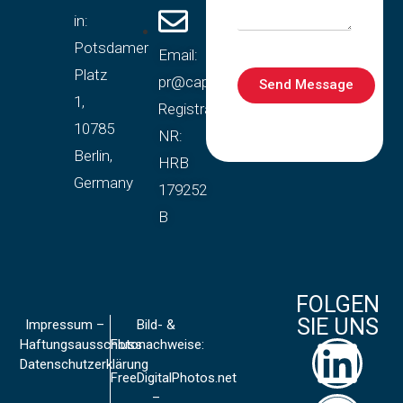
in:
Potsdamer
Email:
Platz
pr@capitalscirclegroup.com
Send Message
1,
Registration
10785
NR:
Berlin,
HRB
Germany
179252
B
FOLGEN
SIE UNS
Impressum –
Bild- &
Haftungsausschluss
Fotonachweise:
Datenschutzerklärung
FreeDigitalPhotos.net
–