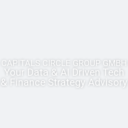
CAPITALS CIRCLE GROUP GMBH
Your Data & AI Driven Tech
& Finance Strategy Advisory