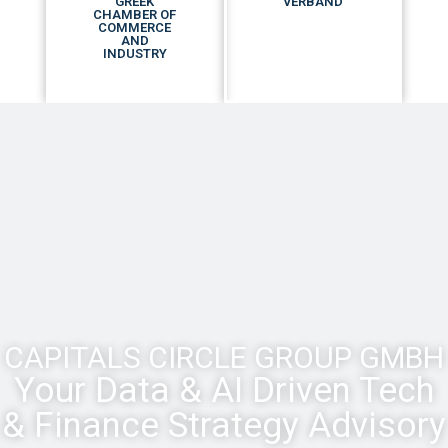
GREEK
VERBAND
CHAMBER OF
COMMERCE
AND
INDUSTRY
CAPITALS CIRCLE GROUP GMBH
Your Data & AI Driven Tech
& Finance Strategy Advisory